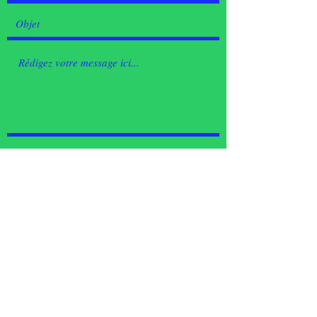
Envoyer
Faire un don à la Fondation Famille Le Blanc ICI
©2021 tous droits réservés Fondation Famille Le Blanc.
Conception web:
sicem.ca
La Fondation ne fait aucune sollicitation de don ou publicité sauf sur ce site web.